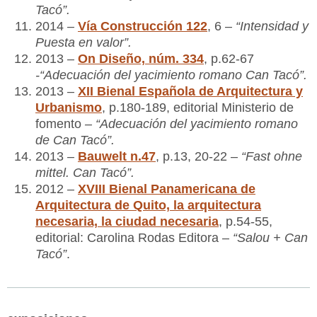
Tacó
”.
2014
–
Vía Construcción 122
,
6 –
“Intensidad y
Puesta en valor”.
2013 –
On Diseño, núm. 334
, p.62-67
-“Adecuación del yacimiento romano Can Tacó”.
2013 –
XII Bienal Española de Arquitectura y
Urbanismo
, p.180-189, editorial Ministerio de
fomento
– “Adecuación del yacimiento romano
de Can Tacó”.
2013
–
Bauwelt n.47
,
p.13, 20-22 –
“Fast ohne
mittel. Can Tacó”.
2012 –
XVIII Bienal Panamericana de
Arquitectura de Quito, la arquitectura
necesaria, la ciudad necesaria
, p.54-55,
editorial: Carolina Rodas Editora –
“Salou + Can
Tacó”
.