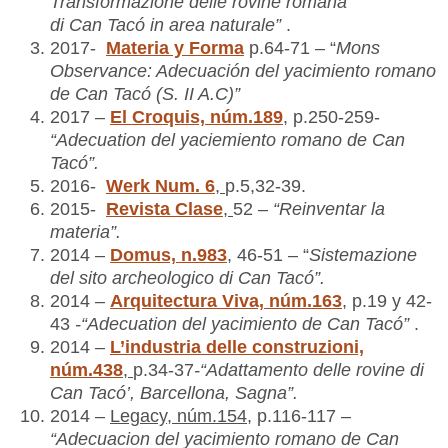
Transformazione delle rovine romana
di Can Tacó in area naturale”
.
2017-
Materia y Forma
p.64-71 – “
Mons
Observance: Adecuación del yacimiento romano
de Can Tacó (S. II A.C)”
2017 –
El Croquis, núm.189
, p.250-259-
“Adecuation del yaciemiento romano de Can
Tacó
”.
2016-
Werk Num. 6
,
p.5,32-39.
2015-
Revista Clase
,
52 –
“Reinventar la
materia”.
2014 –
Domus, n.983
,
46-51 – “
Sistemazione
del sito archeologico di Can Tacó”.
2014 –
Arquitectura Viva, núm.163
, p.19 y 42-
43
-“Adecuation del yacimiento de Can Tacó
”
.
2014 –
L’industria delle construzioni,
núm.438
,
p.34-37
-“Adattamento delle rovine di
Can Tacó’, Barcellona, Sagna”.
2014 –
Legacy, núm.154
, p.116-117 –
“Adecuacion del yacimiento romano de Can