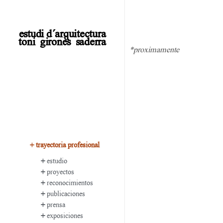
estudi d´arquitectura
toni gironès saderra
*proximamente
+
trayectoria profesional
+
estudio
+
proyectos
+
reconocimientos
+
publicaciones
+
prensa
+
exposiciones